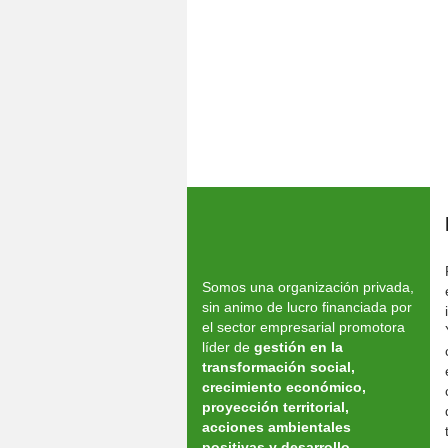
Somos una institución privada, sin án
incidir en el mejoramiento de la calida
Promoción y Desarrollo Empresarial y 
Somos una organización privada,
sin animo de lucro financiada por
el sector empresarial promotora
líder de
gestión
en
la
transformación
social,
crecimiento
económico
,
proyección
territorial,
acciones
ambientales
positivas
y
desarrollo