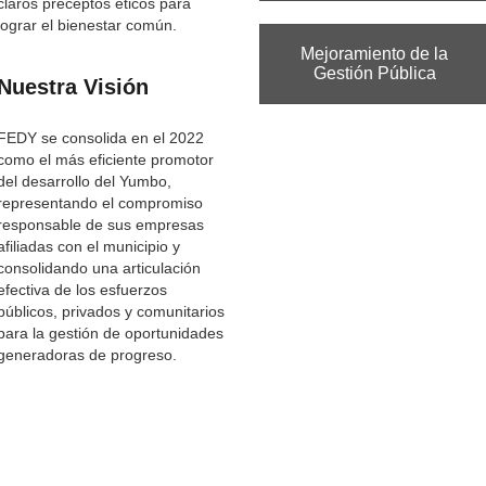
claros preceptos éticos para
lograr el bienestar común.
Mejoramiento de la
Gestión Pública
Nuestra Visión
FEDY se consolida en el 2022
como el más eficiente promotor
del desarrollo del Yumbo,
representando el compromiso
responsable de sus empresas
afiliadas con el municipio y
consolidando una articulación
efectiva de los esfuerzos
públicos, privados y comunitarios
para la gestión de oportunidades
generadoras de progreso.