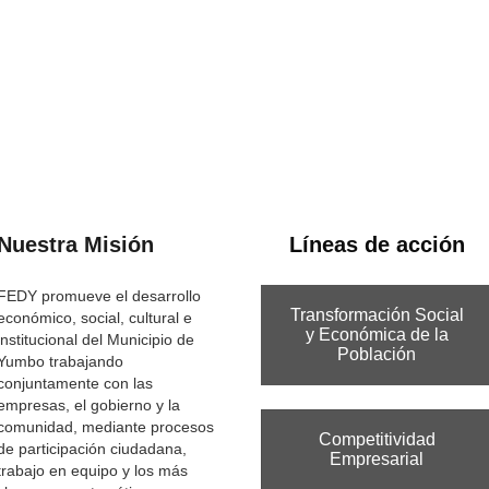
sector empresari
imo de lucro y financiada por el sector empresarial de Yumbo. Creada 
d de vida de los habitantes del municipio en tres líneas de acción espe
Apoyo a la Gestión Pública.
Nuestra Misión
Líneas de acción
FEDY promueve el desarrollo
Transformación Social
económico, social, cultural e
y Económica de la
institucional del Municipio de
Población
Yumbo trabajando
conjuntamente con las
empresas, el gobierno y la
comunidad, mediante procesos
Competitividad
de participación ciudadana,
Empresarial
trabajo en equipo y los más