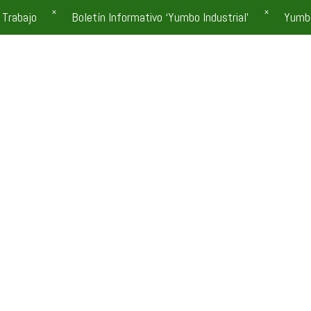
 Trabajo
Boletín Informativo ‘Yumbo Industrial’
Yumb
Somos una instit
1982, sin ánimo d