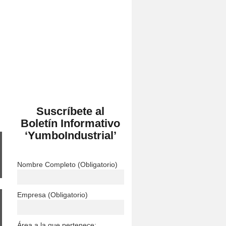
al de Yumbo.
en 1982, tenemos el propósito de
cíficas: Desarrollo Social y Comunidad,
Suscríbete al
Boletín Informativo
‘YumboIndustrial’
Nombre Completo (Obligatorio)
Empresa (Obligatorio)
Área a la que pertenece: