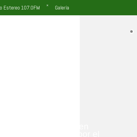
o Estereo 107.0FM
Galería
ución privada creada en
e lucro y financiada por el